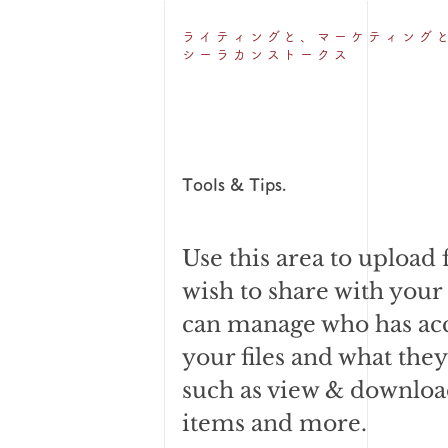
ライティングと、
マーケティング
シーラカンストークス
Tools & Tips.
Use this area to upload 
wish to share with your
can manage who has acc
your files and what they
such as view & downloa
items and more.