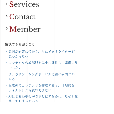
›
S
ervices
›
C
ontact
›
M
ember
解決できる困りごと
・
意図が的確に伝わり、形にできるライターが
見つからない
・
コンテンツ作成部門を完全に外注し、運用に集
中したい
・
クラウドソーシングサービスは逆に手間がか
かる
・
生成​AIでコンテンツを作成すると、「AI的な
テキスト」から脱却できない
・
​AIによる効率化ができたはずなのに、なぜか疲
弊してしまっている
更新：
2026/1/25